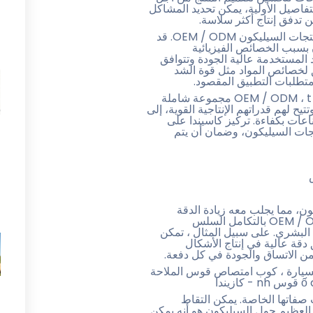
تفاصيل الأولية، يمكن تحديد المشاكل
 تدفق إنتاج أكثر سلاسة.
Chọ مادة السيليكون المناسبة أساسية لنجاح تصنيع منتجات السيليكون OEM / ODM. قد
 بسبب الخصائص الفيزيائية
د المستخدمة عالية الجودة وتتوافق
 لخصائص المواد مثل قوة الشد
 متطلبات التطبيق المقصود.
كاسيندا مثال على التميز في خدمات منتجات السيليكون OEM / ODM ، t ắ مجموعة شاملة
 لهم قدراتهم الإنتاجية القوية، إلى
ات بكفاءة. تركيز كاسيندا على
جات السيليكون، وضمان أن يتم
سيليكون، مما يجلب معه زيادة الدقة
والكفاءة. تسمح الأنظمة الآلية لمنتجات السيليكون OEM / ODM بالتكامل السلس
أ البشري. على سبيل المثال ، تمكن
دقة عالية في إنتاج الأشكال
ضمن الاتساق والجودة في كل دفعة.
لسيارة ، كوب امتصاص قوس الملاحة
صفاتها الخاصة. يمكن التقاط
د it’ مرنة وطويلة الأمد أيضا. Bậ الشيء العظيم حول السيليكون هو أنه يمكن