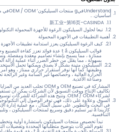
أساسيان. ..
新工业–第16页–CASINDA
تبعا لحلول السيليكون الرغوة للأجهزة المحمولة التكنولو
أهمية التطبيقات في الأجهزة المحمولة
كيف الرغوة السيليكون يعزز استدامة تطبيقات الأجهزة المحمو
قوالب السيليكون t ắ عدة فوائد تعزز كفاءة ا
ممتازة ، مما يسمح بإنشاء تصاميم معقدة ومفصلة. وتسهل
بسهولة ، مما يقلل من خطر الضرر أثناء عملية إزالة ال
السيليكون متينة بشكل لا يصدق ويمكنها تحمل الاستخدا
وظيفتها. كما أنها توفر استقرار حراري ممتاز ، وهو أم
الحرارة العالية ، وخصائصها غير السامة وغير الرائحة تج
وصناعة الأغذية.
المشاركة في تصنيع OEM و ODM تجلب 
تكاليف الإنتاج ووقت التسويق لأن الشركات يمكن أن تستفيد
لشركاء OEM / ODM. وتتيح هذه الشراكة للشرك
السوق. وعلاوة على ذلك، فهي توفر الوصول إلى التكنولوجيا 
في البحث والتطوير. على سبيل المثال ، مع عملية إدارة الإ
كازيندا ắ تير تسليم دقيق وسريع لمنتجات السيليكون ، 
التنافسية.
تبدأ تخصيص منتجات السيليكون باستشارة أولية وتخطي
تقوم الشركات بتوضيح متطلباتها المحددة وتفضيلات الت
المسلح بالخبرة والمعرفة التق