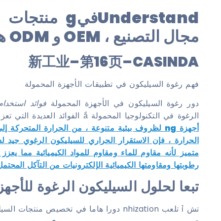
مجال التصنيع ، OEM و ODM هما أساسيان. ..
新工业–第16页–CASINDA
فهم رغوة السيليكون في تطبيقات الأجهزة المحمولة
دور رغوة السيليكون في الأجهزة المحمولة
فوائد استخدام
الرغوة في التكنولوجيا المحمولة ắ الفوائد العديدة التي تعزز طول عمر الجهاز والأداء.
أجهزة ng لظروف بيئية متنوعة ، من الحرارة المتحرك
الحرارة ، فإن الاستقرار الحراري للسيليكون الرغوي جيد 
متميز لأنه مقاوم للماء ومقاوم للمواد الكيميائية مما يعزز
رطوبتها ومقاومتها الكيميائية الإلكترونيات من التآكل المح
تبعا لحلول السيليكون الرغوة للأجهز
تش ỉ تلعب nhization دورا هاما في تخصيص منتجات السيليكون الرغوية لتلبية متطلبات محددة داخل تكنولوجيا الجوال.