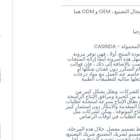
Understandفيg منتجات السيليكون’ OEM / ODMفي مجال التصنيع ، OEM و ODM هما
جيا
لة - CASINDA
لتصنيع وجودة المنتج. أولا ، فهي توفر مرونة
ا
 هذه المرونة أيضًا إزالة المنتجات
صب. بالإضافة إلى ذلك ، فإن قوالب
م المتكرر دون فقدان شكلها أو
ر حاسم عند العمل مع مواد درجات
علها مثالية للتطبيقات الطبية
العديد من المزايا للشركات. ويقلل بشكل كبير من
 من الخبرة ومرافق الإنتاج الراسخة
ات توسيع نطاق الإنتاج بسرعة استجابة لطلبات
المتقدمة والابتكار دون استثمار كبير
نتاج الموثوقة ، يمكن لشركات مثل
وتلبية الطلبات في أوقات الرصاص
ط تصميم مفصل. خلال هذه المرحلة،
صميم لشريك التصنيع. شريك التصنيع،
نية، t ắ رؤى قيمة واقتراحات لتحسين تصميم المنتج من أجل