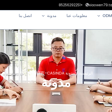
+85256292251
xiaowen79.t
ODM
معلومات عنا
مدونة
اتصل بنا
الرئيسية
/
مدونة
新工业–第7页–CASINDA
مدونة