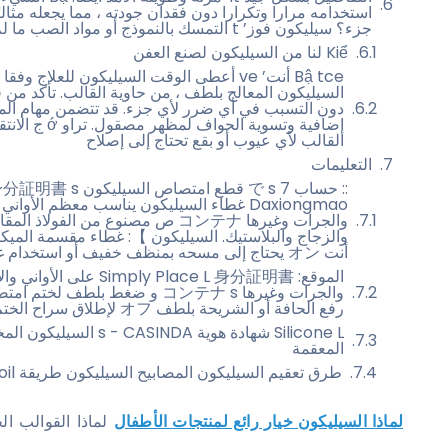
استخدامه مرارا وتكرارا دون فقدان جودته ، مما يجعله مثال
جزء؟ سيليكون فوز’ t التمسك بالنموذج أو مواد الصب ما لم يتم تصميمها للقيام بذلك.
Kiể لنا من السيليكون لصنع العفن
Bậ tce أنت’ ve أعطى الوقت السيليكون للعلاج
السيليكون المعالج بلطف ، من حاوية القالب. تأكد من
إضافية وتسوية ا
القالب لأي عيوب أو بقع تحتاج إلى إصلاح
التعليمات
Daxiongmao غطاء السيليكون يناسب معظم الأوان
أنت オン يحتاج إلى مسحه بمنظف خفيف أو استخدام غسالة صحون لتنظيفه بسرعة.
الموقع: ply Place L 身分証明書
والجرات وغيرها コンテナ s و ضغط بلط
رفع الحافة أو الشريحة بلطف オフ لإطلاق سراح الختم.
المعقمة
طرق تعقيم السيليكون المصابيح السيليكون طريقة Boilفيg: نهج تقليدي
لماذا السيليكون خيار رائع لمنتجات الأطفال
لماذا القوالب الجيدة مهمة لعم