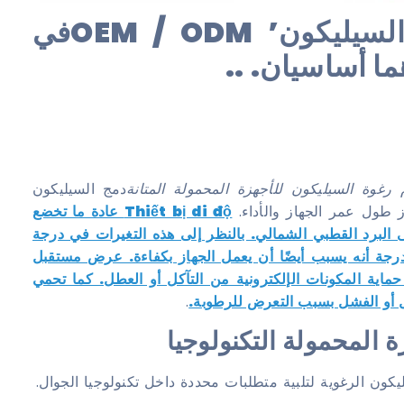
Understandفيg منتجات السيليكون’ OEM / ODMفي
 رغوة السيليكون للأجهزة المحمولة المتانة
دمج السيليكون
Thiết bị di độ عادة ما تخضع
ة إلى البرد القطبي الشمالي. بالنظر إلى هذه التغيرات في درجة
لدرجة أنه يسبب أيضًا أن يعمل الجهاز بكفاءة. عرض مستقبل
 حماية المكونات الإلكترونية من التآكل أو العطل. كما تحمي
تمل أو الفشل بسبب التعرض للرطوبة.
.
ة المحمولة التكنولوجيا