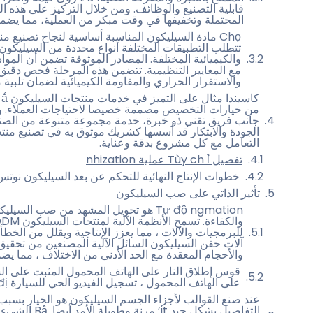
قابلية التصنيع والوظائف. ومن خلال التركيز على هذه ال
المحتملة وتخفيفها في وقت مبكر من العملية، مما يضمن
تتطلب التطبيقات المختلفة أنواع محددة من السيليكون
والكيميائية المختلفة. المصادر الموثوقة تضمن أن الموا
مع المعايير التنظيمية. تتضمن هذه المرحلة فحص دقيق
والاستقرار الحراري والمقاومة الكيميائية لضمان تلبية
من خيارات التخصيص مصممة خصيصا لاحتياجات العملاء. وتتيح
جانب فريق تقني ذو خبرة، خدمة مجموعة متنوعة من الصناع
الجودة والابتكار قد أسسها كشريك موثوق به في تصنيع منت
التعامل مع كل مشروع بدقة وعناية.
تفصيل Tùy ch ỉ عملية nhization
خطوات الإنتاج النهائية للتحكم عن بعد السيليكون نوتس
تأثير الذاتي على صب السيليكون
Tự độ ngmation هو تحويل المشهد من صب ال
للبرمجيات والآلات ، مما يعزز الإنتاجية ويقلل من الخط
آلات حقن السيليكون السائل الآلية المصنعين من تحقيق 
والأحجام المعقدة مع الحد الأدنى من الاختلاف ، مما ي
قوس إطلاق النار على الهاتف المحمول المثبت على ا
على الهاتف المحمول ، تسجيل الفيديو الحي للسيارة ố đị قوس nh - كازيندا
عند صنع القوالب لأجزاء الجسم السيليكون هو الخيار بسبب 
التفاصيل بشكل جي