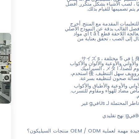
يًا ، لصب الأشياء بشكل متكرر. أفضل
 وفقا للتعليمات المقدمة مع المنتج. أخرج
 فصل القالب بدقة عن النموذج الأصلي
دون التسبب في أي ضرر لأي جزء. قد تتضمن مهام المعالجة اللاحقة قطع t ắ t أي مواد
لحواف لمظهر مصقول. تراو ớ ج الانتقال إلى الصب ، تحقق بعناية من
:: حساب で s 7 قطع امتصاص السيليكون L 身分証明書 s في 5 مختلفة サイズ s ،
ي والأواني والأوعية والألوان والأكواب
والجرات وغيرها コンテナ ص مصنوع من الفولاذ المقاوم للصدأ، メタ l ، السيراميك
والزجاج والبلاستيك. السيليكون 】: غطاء مقسمة الميكروويف سهل التنظيف. 後 استخدم،
Sim على الأواني والأواني والأوعية والأطباق والأكواب
ف لختم امتصاص مضاد للهواء ومقاوم للتسرب.
Silicone L شهادة هوية s - CASINDA السيليكون المخاطر المحتملة لـ Usفيg غير
ت
لية OEM / ODM منتجات السيليكون؟