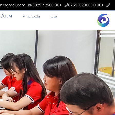
an@gmail.com
+86 13829142568
+86 0769-82866313
بيت
منتجات
 /OEM