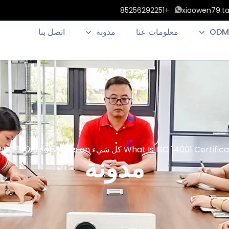
+85256292251
xiaowen79.t
ODM
معلومات عنا
مدونة
اتصل بنا
مدونة