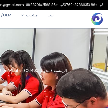
an@gmail.com
+86 13829142568
+86 0769-82866313
بيت
منتجات
 /OEM
الرئيسية
/
مدونة
What Is ISO 14001 Certification What’s ISO 14001 كل شيء About?ISO 14001 serves as an في ternational benchmark...