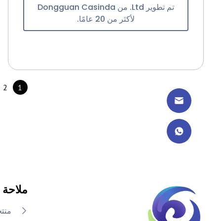
تم تطوير Ltd. من Dongguan Casinda
لأكثر من 20 عامًا.
2
1
ملاحة
منت