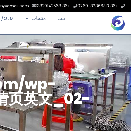
an@gmail.com
+86 13829142568
+86 0769-82866313
بيت
منتجات
 /OEM
com/wp-
/详情页英文_02-