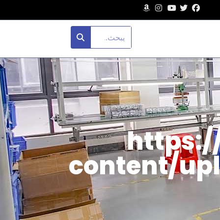
https:
content/u