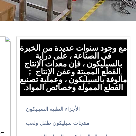
مع وجود سنوات عديدة من الخبرة
في الصناعة ، على دراية
بالسيليكون ، فإن معدات الإنتاج
القطع المميتة وعفن الإنتاج ；
مألوفة بالسيليكون ، وعملية تصنيع
القطع الممولة وخصائص المواد.
الأجزاء الطبية السيليكون
منتجات سيليكون طفل ولعب
p-