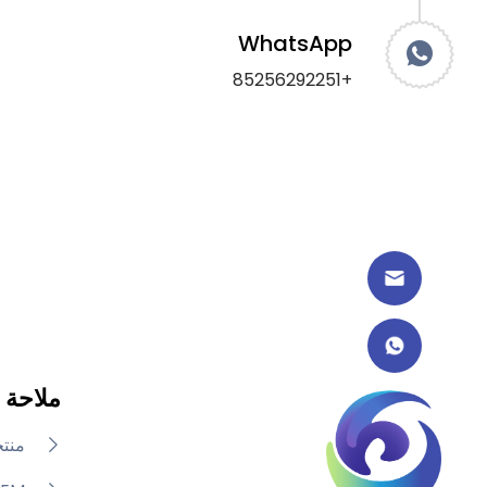
WhatsApp
+85256292251
ملاحة
منت