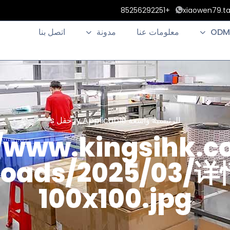
+85256292251
xiaowen79.t
ODM
معلومات عنا
مدونة
اتصل بنا
الرئيسية
واسعة ly Applicable حقل s
//www.kingsihk.
ploads/2025/03
100x100.jpg