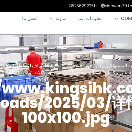
+85256292251
xiaowen79.t
ODM
معلومات عنا
مدونة
اتصل بنا
تسعى اللوائح العالمية لحماية المستهلكين رغم وجو
 على مكونات كيميائية محددة أو تفرض بروتوكولات تقييم تكميلية قبل 
//www.kingsihk.
ploads/2025/03
100x100.jpg