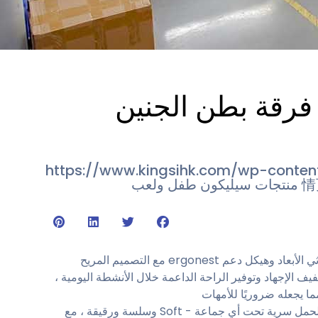
فرقة بطن الجنين
https://www.kingsihk.com/wp-conte
情
منتجات سيليكون طفل ولعب
الدعم المخصص: الهدف المتقدم ثلاثي الأبعاد وهيكل دعم ergonest مع التصميم المريح
 الإجهاد وتوفير الراحة الداعمة خلال الأنشطة اليومية ،
ما يجعله ضروريًا للأمهات
الملاءمة غير المرئية: فرقة البطن الحمل سرية تحت أي جماعة - Soft وسلسة ورقيقة ، مع