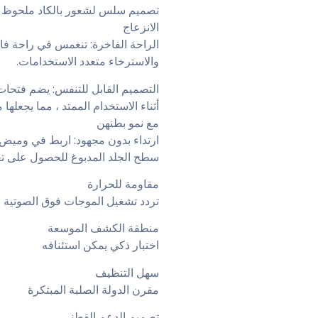
تصميم سلس لشعور بالكاد ملحوظ ، مم
الانزعاج
الراحة الفاخرة: تنغمس في راحة فا
والاسترخاء متعدد الاستخدامات.
التصميم القابل للتنفس: يضم فتحات 
أثناء الاستخدام الممتد ، مما يجعلها 
مع نمو بطنهن
ارتداء بدون مجهود: اربط في وميض 
سطح الجلد المدبوغ للحصول على تع
مقاومة للحرارة
تردد تشغيل الموجات فوق الصوتية من 3.0 ميجا هرتز ، أسرع من إشارات قلب
منطقة الكشف الموسعة
اختبار ذكي يمكن استئنافه
سهل التنظيف
مقرن الدولة الصلبة المبتكرة
تصميم الدعم القطني