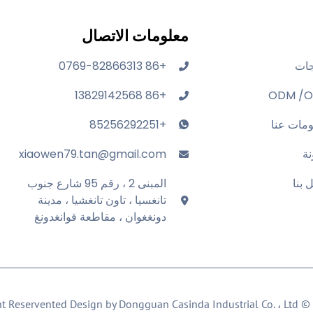
معلومات الاتصال
جات
+86 0769-82866313
+86 13829142568
ODM /
مات عنا
+85256292251
ة
xiaowen79.tan@gmail.com
 بنا
المبنى 2 ، رقم 95 شارع جنوب
تانغسيا ، تاون تانغشيا ، مدينة
دونغغوان ، مقاطعة قوانغدونغ