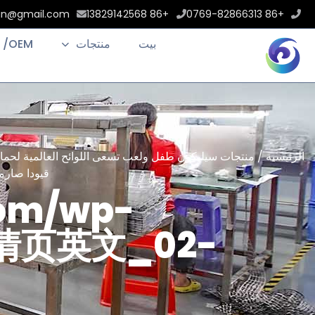
an@gmail.com
+86 13829142568
+86 0769-82866313
بيت
منتجات
 /OEM
الرئيسية
/
منتجات سيليكون طفل ولعب
قيودا صارمة
com/wp-
/详情页英文_02-