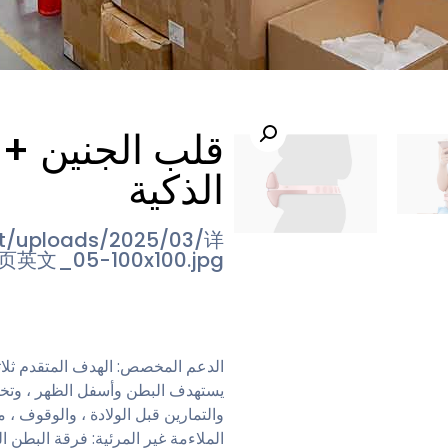
قلب الجنين + 
الذكية
nt/uploads/2025/03/详
页英文_05-100x100.jpg
يستهدف البطن وأسفل الظهر ، وتخفيف
والتمارين قبل الولادة ، والوقوف ، م