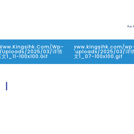
دمة
/www.kingsihk.com/wp-
https://www.kingsihk.com/wp
/uploads/2025/03/详情
content/uploads/2025/03/详
文1_11-100x100.gif
页英文1_07-100x100.gif