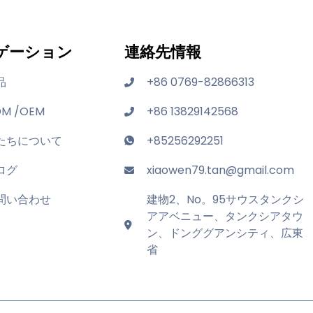
ゲーション
連絡先情報
品
+86 0769-82866313
M /OEM
+86 13829142568
たちについて
+85256292251
ログ
xiaowen79.tan@gmail.com
問い合わせ
建物2、No。95サウスタンクシ
アアベニュー、タンクシアタウ
ン、ドンググアンシティ、広東
省