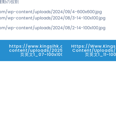
運動の役割
.com/wp-content/uploads/2024/09/4-600x600.jpg
com/wp-content/uploads/2024/08/3-14-100x100.jpg
com/wp-content/uploads/2024/08/2-14-100x100.jpg
https://www.kingsihk.com/wp-
Https://www.king
content/uploads/2025/03/详情
Content/uploads
页英文1_07-100x100.gif
页英文1_11-100x