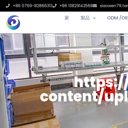
+86 0769-82866313
+86 13829142568
xiaowen79.t
家
製品
ODM /O
https:
content/u