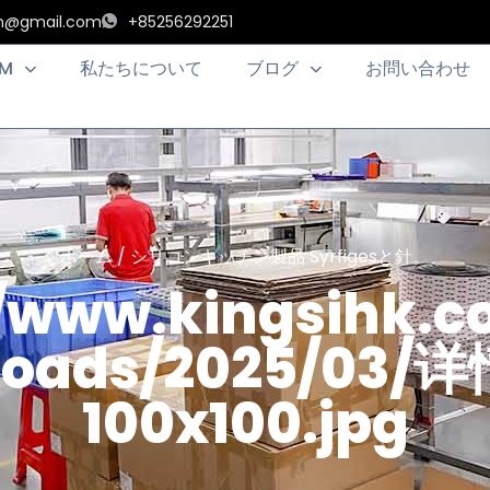
an@gmail.com
+85256292251
EM
私たちについて
ブログ
お問い合わせ
ホーム
/
シリコンキッチン製品
Syrfigesと針。
//www.kingsihk.
ploads/2025/03
100x100.jpg