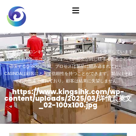
ホーム
/
シリコンキッチン製品
CASINDAもカットを使用しています
で印刷されたシリコン製品のすべての部分が同じ標準であることを
確保するg-edge技術。プロセスは製品に組み込まれており、
CASINDAは顧客にとって信頼性を持つことができます。製品はそれ
ぞれの用途で優れており、顧客は結果に失望しません。
https://www.kingsihk.com/wp-
content/uploads/2025/03/详情页英文
_02-100x100.jpg