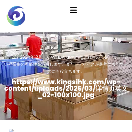
ホーム
/
2024年12月 – CASINDA
Knowでgこれらのヒントは、間違
いや損傷の可能性を減らします。また、デバイスが最善に機能する
のにも役立ちます。
https://www.kingsihk.com/wp-
content/uploads/2025/03/详情页英文
_02-100x100.jpg