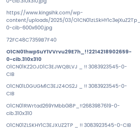
0-cib.310x310.jpg
https://www.kingsihk.com/wp-
content/uploads/2025/03/O1CN01zLSkHY1c3ejXuZ2Tp
0-cib-600x600.jpg
72FC48C7359B7F40
O1CN01hwpSuY1VVrvu29E7h_!!2214218902659-
0-cib.310x310
O1CN01KZ2OJD1C3EJWQBLVJ _ !! 3083923545-0-
CIB
O1CN01L0GUGM1C3EJZ4OS2J _ !! 3083923545-0-
CIB
O1CN01RWrtad269YMbb0i8P_!!2683987619-0-
cib.310x310
O1CN01ZLSKHY1C3EJXUZ2TP _ !! 3083923545-0-CIB