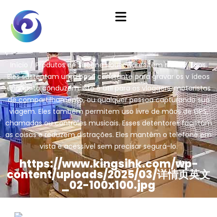
Início
/
Produtos de Silicone Housewares
têm muitos usos.
Eles sustentam uma base constante para gravar os v ídeos
enquanto conduzem. Isto é útil para os vloggers, motoristas
de compartilhamento, ou qualquer pessoa capturando sua
viagem. Eles também permitem uso livre de mãos de GPS,
chamadas ou controles musicais. Esses detentores facilitam
as coisas e reduzem distrações. Eles mantêm o telefone em
vista e acessível sem precisar segurá-lo.
https://www.kingsihk.com/wp-
content/uploads/2025/03/详情页英文
_02-100x100.jpg