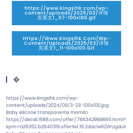
https://www.kingsihk.com/wp-
content/uploads/2025/03/详情
页英文1_07-100x100.gif
Https://www.kingsihk.com/wp-
Content/uploads/2025/03/详情
页英文1_11-100x100.gif
�
https://www.kingsihk.com/wp-
content/uploads/2024/09/3-23-100x100.jpg
Baby silicone transparente mamilo
https://detail.1688.com/offer/786342989865.html?
spm=a26352.b28411319.offerlist.16.2dac1e62WUgduX