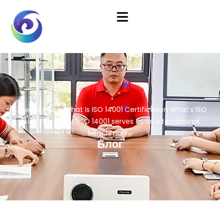
Главная
/
Блог
What Is ISO 14001 Certification What’s ISO
14001 Все About?ISO 14001 serves as an в ternational
benchmark...
Блог