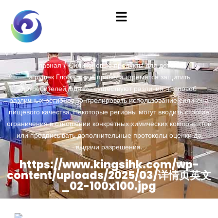
Главная
/
Силиконовые продукты для детей и
игрушек
Глобальные правила стремятся защитить
потребителей, однако существуют различия で способ
различных регионов контролировать использование силикона
пищевого качества. Некоторые регионы могут вводить строгие
ограничения в отношении конкретных химических компонентов
или предписывать дополнительные протоколы оценки до
выдачи разрешения.
https://www.kingsihk.com/wp-
content/uploads/2025/03/详情页英文
_02-100x100.jpg