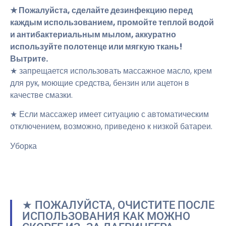
★ Пожалуйста, сделайте дезинфекцию перед
каждым использованием, промойте теплой водой
и антибактериальным мылом, аккуратно
используйте полотенце или мягкую ткань!
Вытрите.
★ запрещается использовать массажное масло, крем
для рук, моющие средства, бензин или ацетон в
качестве смазки.
★ Если массажер имеет ситуацию с автоматическим
отключением, возможно, приведено к низкой батареи.
Уборка
★ ПОЖАЛУЙСТА, ОЧИСТИТЕ ПОСЛЕ
ИСПОЛЬЗОВАНИЯ КАК МОЖНО