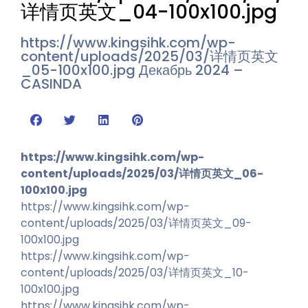
详情页英文_04-100x100.jpg
https://www.kingsihk.com/wp-
content/uploads/2025/03/详情页英文
_05-100x100.jpg
Декабрь 2024 –
CASINDA
https://www.kingsihk.com/wp-
content/uploads/2025/03/详情页英文_06-
100x100.jpg
https://www.kingsihk.com/wp-
content/uploads/2025/03/详情页英文_09-
100x100.jpg
https://www.kingsihk.com/wp-
content/uploads/2025/03/详情页英文_10-
100x100.jpg
https://www.kingsihk.com/wp-