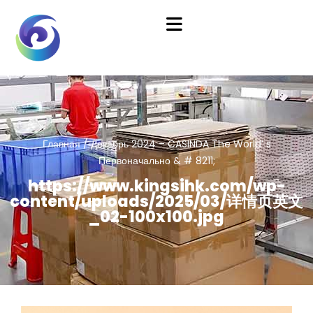
Главная
/
Декабрь 2024 – CASINDA
The World’ s
Первоначально & # 8211;
https://www.kingsihk.com/wp-
content/uploads/2025/03/详情页英文
_02-100x100.jpg