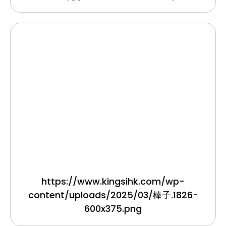
https://www.kingsihk.com/wp-
content/uploads/2025/03/棒子.1826-
600x375.png