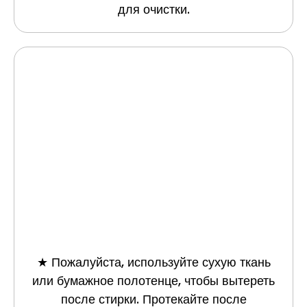
для очистки.
★ Пожалуйста, используйте сухую ткань
или бумажное полотенце, чтобы вытереть
после стирки. Протекайте после