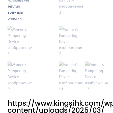
https://www.kingsihk.com/w
content/uploads/2025/03/