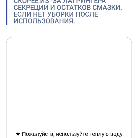
СКОРЕЕ ИЗ -ЗА ЛАГРИНГЕРА
СЕКРЕЦИИ И ОСТАТКОВ СМАЗКИ,
ЕСЛИ НЕТ УБОРКИ ПОСЛЕ
ИСПОЛЬЗОВАНИЯ.
★ Пожалуйста, используйте теплую воду