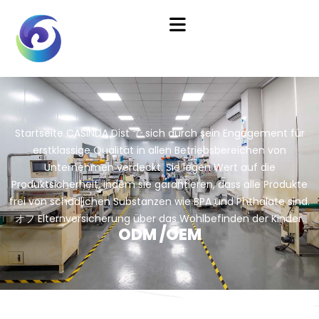
Startseite
CASINDA Dist で sich durch sein Engagement für
erstklassige Qualität in allen Betriebsbereichen von
Unternehmen verdeckt. Sie legen Wert auf die
Produktsicherheit, indem sie garantieren, dass alle Produkte
frei von schädlichen Substanzen wie BPA und Phthalate sind.
オフ Elternversicherung über das Wohlbefinden der Kinder.
ODM /OEM