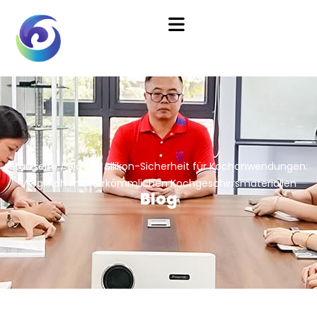
Startseite
/
Blog
/ Silikon-Sicherheit für Kochanwendungen:
Vergleich mit herkömmlichen Kochgeschirrsmaterialien
Blog