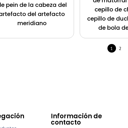
de matorral 
de pein de la cabeza del
cepillo de 
artefacto del artefacto
cepillo de duc
meridiano
de bola d
1
2
egación
Información de
contacto