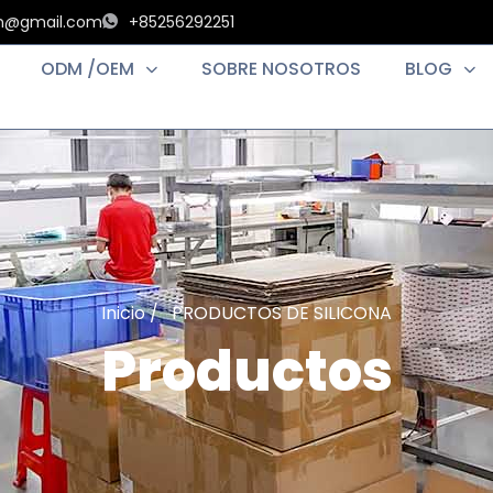
an@gmail.com
+85256292251
ODM /OEM
SOBRE NOSOTROS
BLOG
Inicio
/ PRODUCTOS DE SILICONA
Productos