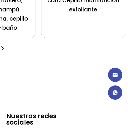
trasero,
cara Cepillo multifunción
champú,
exfoliante
ha, cepillo
e baño
Nuestras redes
sociales