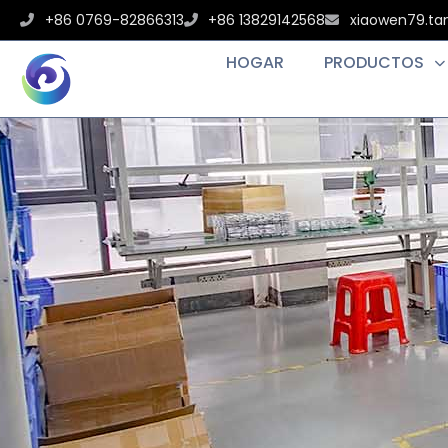
+86 0769-82866313
+86 13829142568
xiaowen79.t
HOGAR
PRODUCTOS