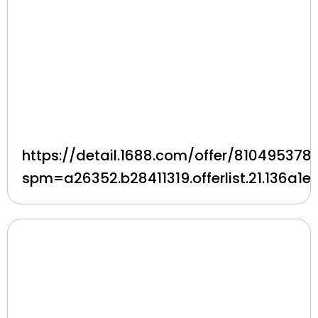
https://detail.1688.com/offer/810495378
spm=a26352.b28411319.offerlist.21.136a1e