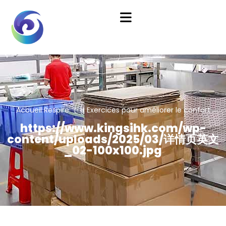
Accueil
Respire で g Exercices pour améliorer le confort
https://www.kingsihk.com/wp-
content/uploads/2025/03/详情页英文
_02-100x100.jpg