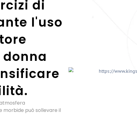
rcizi di
ante l'uso
tore
a donna
nsificare
lità.
l'atmosfera
 morbide può sollevare il