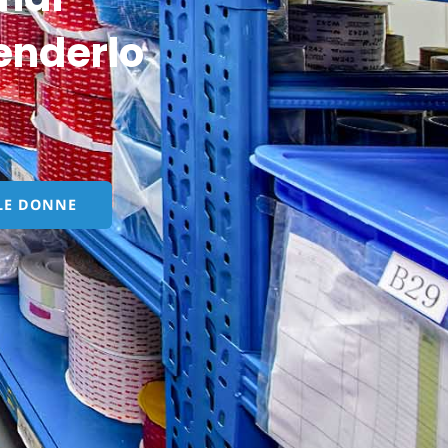
enderlo
 LE DONNE