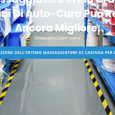
ini Di Auto-Cura Può R
Ancora Migliore.
/index.php/odm-oem/
ZIONE DELL'INTIMO MASSAGGIATORE DI CASINDA PER