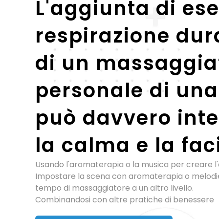
L'aggiunta di ese
respirazione dur
di un massaggia
personale di un
può davvero inte
la calma e la faci
Usando l'aromaterapia o la musica per creare 
Impostare la scena con aromaterapia o melodie
tempo di massaggiatore a un altro livello.
Combinandosi con altre pratiche di benessere