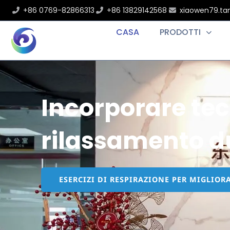
+86 0769-82866313
+86 13829142568
xiaowen79.t
CASA
PRODOTTI
Incorporare tec
rilassamento d
ESERCIZI DI RESPIRAZIONE PER MIGLIOR