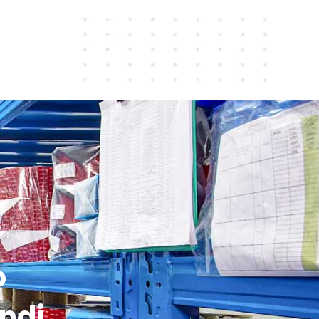
o
ndi