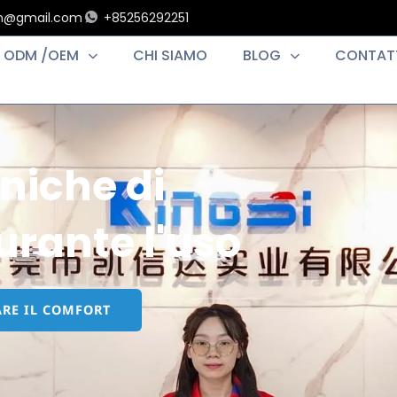
an@gmail.com
+85256292251
ODM /OEM
CHI SIAMO
BLOG
CONTAT
niche di
urante l'uso
ARE IL COMFORT