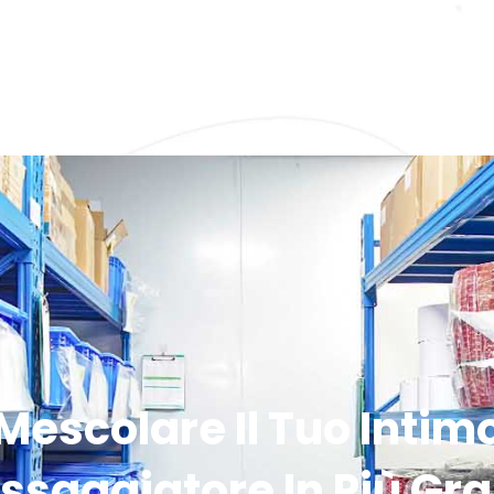
Mescolare Il Tuo Intim
ssaggiatore In Più Gra