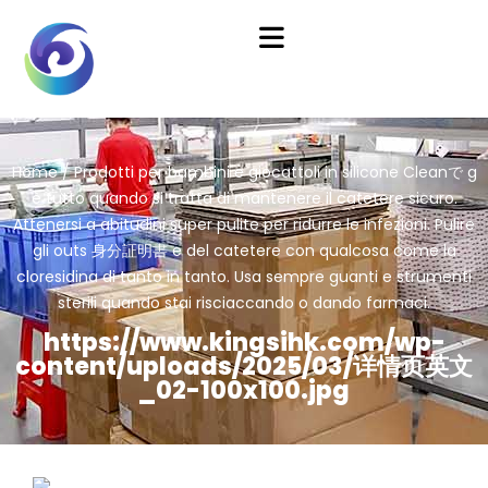
Home
/
Prodotti per bambini e giocattoli in silicone
Cleanで g
è tutto quando si tratta di mantenere il catetere sicuro.
Attenersi a abitudini super pulite per ridurre le infezioni. Pulire
gli outs 身分証明書 e del catetere con qualcosa come la
cloresidina di tanto in tanto. Usa sempre guanti e strumenti
sterili quando stai risciaccando o dando farmaci.
https://www.kingsihk.com/wp-
content/uploads/2025/03/详情页英文
_02-100x100.jpg