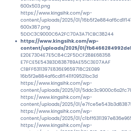
600x503.png
https://www.kingsihk.com/wp-
content/uploads/2025/01/16b5f2e884af6cd1f14
600x387.png
5DDC3C9000C6A2FC70A3A71CBC38244
https://www.kingsihk.com/wp-
content/uploads/2025/01/fb6466284992de
E20E7304E7E5C84C2F5DCF28BE68358
E7FCE5E543B3D838789AE55C3E07AAF
C1BFF6311397E836E9659718C2E0B9
16b5f2e884af6cd1f1411f09521bc3d
https://www.kingsihk.com/wp-
content/uploads/2025/01/5ddc3c9000c6a2fc7
https://www.kingsihk.com/wp-
content/uploads/2025/01/e7fce5e543b3d838
https://www.kingsihk.com/wp-
content/uploads/2025/01/c1bff6311397e836e9
https://www.kingsihk.com/wp-