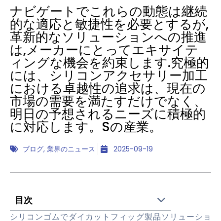
ナビゲートでこれらの動態は継続
的な適応と敏捷性を必要とするが,
革新的なソリューションへの推進
は,メーカーにとってエキサイテ
ィングな機会を約束します.究極的
には、シリコンアクセサリー加工
における卓越性の追求は、現在の
市場の需要を満たすだけでなく、
明日の予想されるニーズに積極的
に対応します。Sの産業。
ブログ
,
業界のニュース
2025-09-19
目次
シリコンゴムでダイカットフィッグ製品ソリューショ