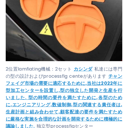
2位置lamfiating機械：2セット
カシンダ
私達には専門
の型の設計およびprocessfig centeがあります
チャン
フェイグ市場の需要に適応するために,当社は2022年に
型加工センターを設置し,型の独立した開発と生産を行
いました. 型の時間の要件を満たすために,各型のため
に,エンジニアリング,数値制御,型の関連する責任者は,
生産計画と組み合わせて,顧客配達の要件を満たすため
に厳格な実施を合理的な計画を開発するために積極的に
議論しました.
独立型processfigセンター