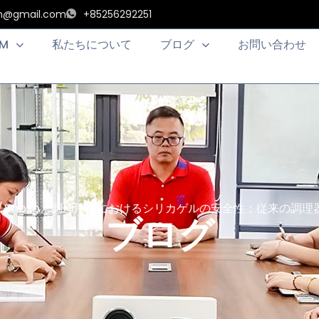
an@gmail.com
+85256292251
EM
私たちについて
ブログ
お問い合わせ
/&nbsp；調理用途におけるシリカゲルの安全性：従来の調理
ブログ