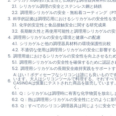
シリカゲル調理の安全性と伝統的な調理器具材料の比
シリカゲル調理の安全とステンレス鋼と鋳鉄
調理用シリカゲルの安全・無粘着コーティング（PT
科学的証拠は調理応用におけるシリカゲルの安全性を
化学的安定性と食品接触安全に関する研究成果
長期耐久性と再使用可能性と調理用シリカゲルの安
調理用シリカゲルの安全な環境と健康への配慮
シリカゲルと他の調理器具材料の環境保護性比較
不適切な使用は調理用シリカゲルの安全に影響する
調理用途におけるシリカゲルの安全性を向上させるた
調理用シリカゲルの安全性を確保するために認証さ
調理用シリカゲルの長期安全維持実践をサポートす
A: はい！ボディセーフなシリコンは誰にも良いもので
います。大人はシリコンツールで料理する。それ’すべ
CASINDAは慎重にテストされた商品を販売していま
く。
Q：シリカゲルは調理時に有害な化学物質を放出し
Q：熱は調理用シリカゲルの安全性にどのように影
Q：すべてのシリコン調理器具は同じように安全で