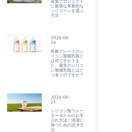
産業プロジェクト
に最適な革新的な
シリコーンを選ぶ
方法
2026-06-
26
医療グレードのシ
リコン製哺乳瓶と
は何ですか？ま
た、通常のシリコ
ン製哺乳瓶とはど
う違うのですか？
2026-06-
25
シリコン製ウォー
ターボトルのお手
入れ方法：清潔に
保つための洗浄方
法