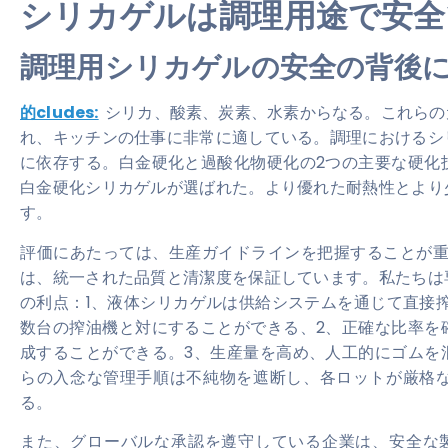
シリカゲルは調理用途で安全
調理用シリカゲルの安全の背後
的cludes:
シリカ、酸素、炭素、水素からなる。これらの
れ、キッチンの仕事に非常に適している。調理におけるシ
に依存する。白金硬化と過酸化物硬化の2つの主要な硬化
白金硬化シリカゲルが選ばれた。より優れた耐熱性とより
す。
評価にあたっては、生産ガイドラインを把握することが
は、統一された品質と清潔度を保証しています。私たちは
の利点：1、液体シリカゲルは供給システムを通じて直接
数台の搾油機と対にすることができる、2、正確な比率を
成することができる。3、生産量を高め、人工的にゴムを
らの入念な管理手順は不純物を遮断し、各ロットが厳格
る。
また、グローバルな承認を遵守している企業は、安全な製