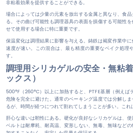
非粘着効果を提供することができる。
場合によっては少量の元素を放出する金属と異なり、食品
る。その曲げ可能性も調理器具の表面を損傷する可能性を
せて使用する場合に特に重要です。
保温変化は調理結果に影響を与える。鋳鉄は褐変作業中に
速度が速い。この混合は、最も精度の重要なベイク処理
す。
調理用シリカゲルの安全・無粘着
ックス）
500°F（260°C）以上に加熱すると、PTFE基層（
危険を完全に避けた。通常のベーキング温度では分解しま
るが、時間が経つにつれて割れてしまうことが多い。これ
肝心な違いは靭性にある。硬化が良好なシリカゲルは、使
ベルトは耐摩耗、耐高温、変形しない、無毒、無味などの
加することなく、安定した収量を保証する。