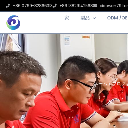
+86 0769-82866313
+86 13829142568
xiaowen79.t
家
製品
ODM /O
ホーム
/
ブログ