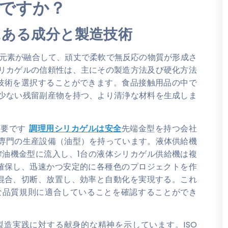
ですか？
にある成分と製造技術
元素が融合して、頑丈で柔軟で無反応の物質が形成さ
リカゲルの信頼性は、主にその製造方法及び硬化方法
技術を選択することができます。食品接触用品の中で
少ない残留副産物を持つ、より清浄な材料を生成しま
重要です
調理用シリカゲルは安全
先端金型を持つ会社
専門の生産設備（油型）を持っています。液体供給機
搾油機金型に流入し、1台の液体シリカゲル供給機は複
確保し、迅速かつ安定的に各種色のプロジェクトを作
混合、切断、放置し、効率と自動化を実現する。これ
な品質規則に適合していることを確認することができ
造実践に対する献身的な精神を示しています。ISO