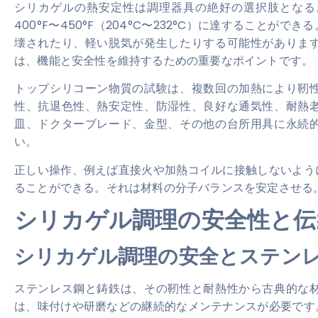
シリカゲルの熱安定性は調理器具の絶好の選択肢となる
400°F〜450°F（204°C〜232°C）に達すること
壊されたり、軽い脱気が発生したりする可能性がありま
は、機能と安全性を維持するための重要なポイントです。
トップシリコーン物質の試験は、複数回の加熱により靭
性、抗退色性、熱安定性、防湿性、良好な通気性、耐熱
皿、ドクターブレード、金型、その他の台所用具に永続
い。
正しい操作、例えば直接火や加熱コイルに接触しないよう
ることができる。それは材料の分子バランスを安定させる
シリカゲル調理の安全性と伝
シリカゲル調理の安全とステン
ステンレス鋼と鋳鉄は、その靭性と耐熱性から古典的な
は、味付けや研磨などの継続的なメンテナンスが必要です