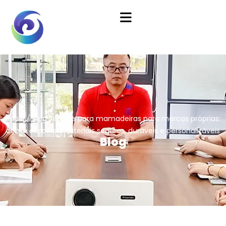
Início
/
Blog
Silicone para mamadeiras para marcas próprias:
como escolher materiais seguros, duráveis ​​e personalizáveis
Blog