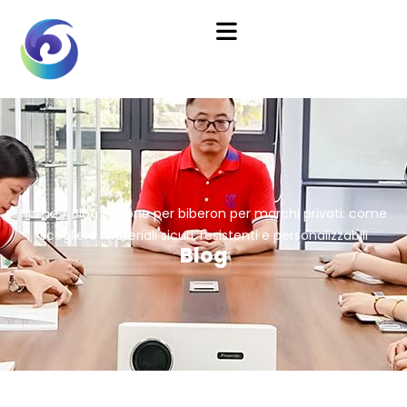
Home
/
Blog
Silicone per biberon per marchi privati: come
scegliere materiali sicuri, resistenti e personalizzabili
Blog