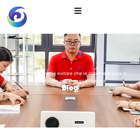
Home
/
Blog
Come evitare che le caramelle dure si
attacchino agli stampi in silicone
Blog