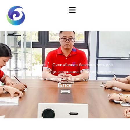
Главная
/
Блог
/ Силиконовая безопасность для
приготовления пищи: сравнение с традиционными
материалами для посуды
Блог