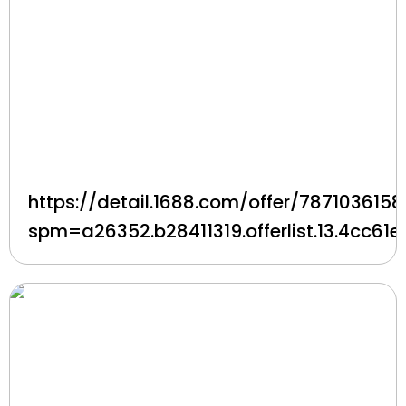
https://detail.1688.com/offer/7871036158
spm=a26352.b28411319.offerlist.13.4cc61