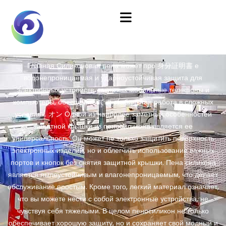
Главная
Силиконовая пена может про 身分証明書 е
водонепроницаемая и ударноустойчивая защита для
электронных устройств, таких как мобильные телефоны и
компьютеры, обеспечить で g стабильная работа в сложных
условиях. オン Одной из наиболее заметных особенностей
защитной крышки из пеносиликона является ее
универсальность. Он может не только защитить поверхность
электронных изделий, но и облегчить использование важных
портов и кнопок без снятия защитной крышки. Пена силикона
является пылеустойчивым и влагонепроницаемым, что делает
обслуживание простым. Кроме того, легкий материал означает,
что вы можете нести с собой электронные устройства, не
чувствуя себя тяжелыми. В целом пеносиликон не только
обеспечивает хорошую защиту, но и сохраняет свой модный и