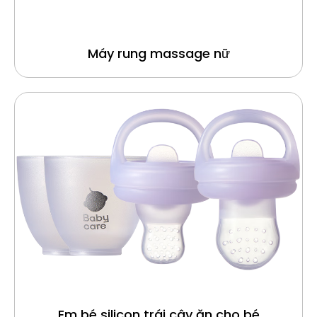
Máy rung massage nữ
Em bé silicon trái cây ăn cho bé