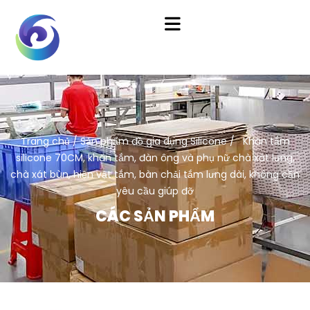
Trang chủ
/
Sản phẩm đồ gia dụng Silicone
/ Khăn tắm
silicone 70CM, khăn tắm, đàn ông và phụ nữ chà xát lưng,
chà xát bùn, hiện vật tắm, bàn chải tắm lưng dài, không cần
yêu cầu giúp đỡ
CÁC SẢN PHẨM