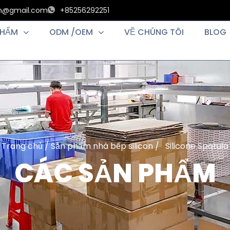
an@gmail.com
+85256292251
PHẨM
ODM /OEM
VỀ CHÚNG TÔI
BLOG
Trang chủ
/
Sản phẩm nhà bếp silicon
/ Silicone Spatula
CÁC SẢN PHẨM