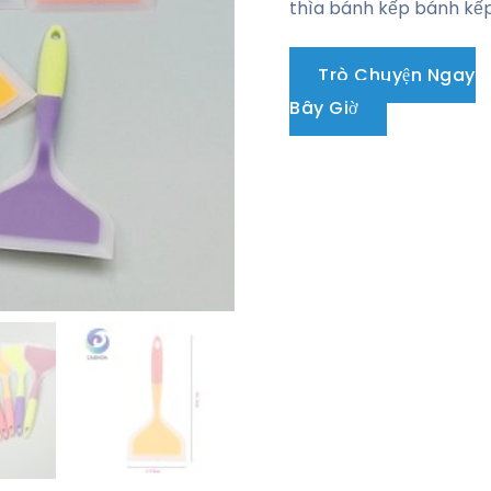
thìa bánh kếp bánh kếp
Trò Chuyện Ngay
Bây Giờ