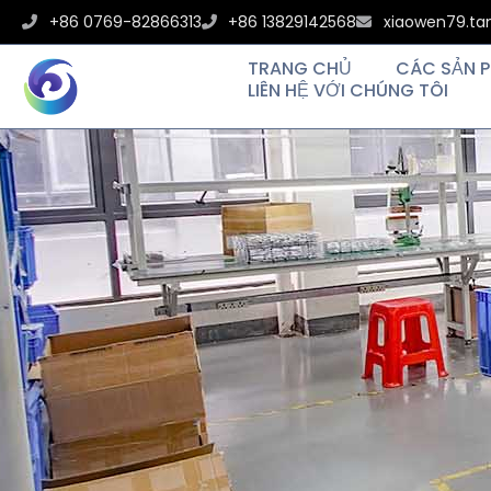
+86 0769-82866313
+86 13829142568
xiaowen79.t
TRANG CHỦ
CÁC SẢN 
LIÊN HỆ VỚI CHÚNG TÔI