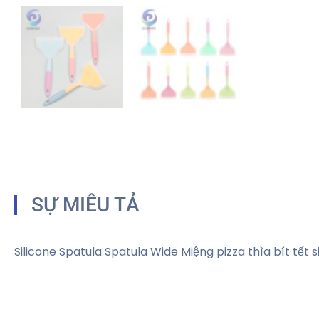
SỰ MIÊU TẢ
Silicone Spatula Spatula Wide Miệng pizza thìa bít tết 