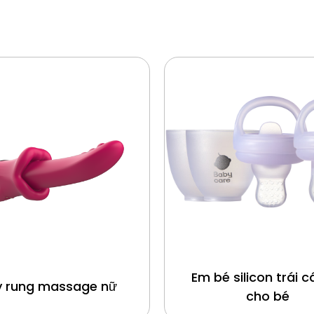
Em bé silicon trái c
 rung massage nữ
cho bé