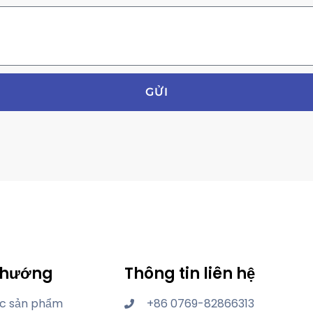
GỬI
 hướng
Thông tin liên hệ
c sản phẩm
+86 0769-82866313