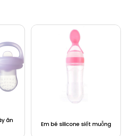
ây ăn
Em bé silicone siết muỗng