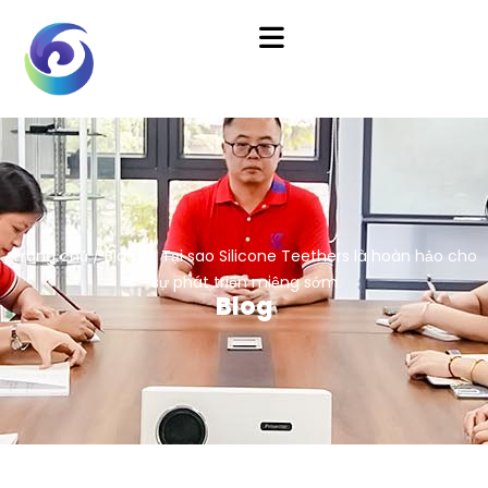
Trang chủ
/
Blog
/ Tại sao Silicone Teethers là hoàn hảo cho
sự phát triển miệng sớm
Blog