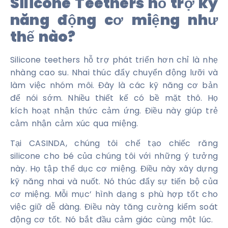
Silicone Teethers hỗ trợ kỹ
năng động cơ miệng như
thế nào?
Silicone teethers hỗ trợ phát triển hơn chỉ là nhẹ
nhàng cao su. Nhai thúc đẩy chuyển động lưỡi và
làm việc nhóm môi. Đây là các kỹ năng cơ bản
để nói sớm. Nhiều thiết kế có bề mặt thô. Họ
kích hoạt nhận thức cảm ứng. Điều này giúp trẻ
cảm nhận cảm xúc qua miệng.
Tại CASINDA, chúng tôi chế tạo chiếc răng
silicone cho bé của chúng tôi với những ý tưởng
này. Họ tập thể dục cơ miệng. Điều này xây dựng
kỹ năng nhai và nuốt. Nó thúc đẩy sự tiến bộ của
cơ miệng. Mỗi mục’ hình dạng s phù hợp tốt cho
việc giữ dễ dàng. Điều này tăng cường kiểm soát
động cơ tốt. Nó bắt đầu cảm giác cùng một lúc.