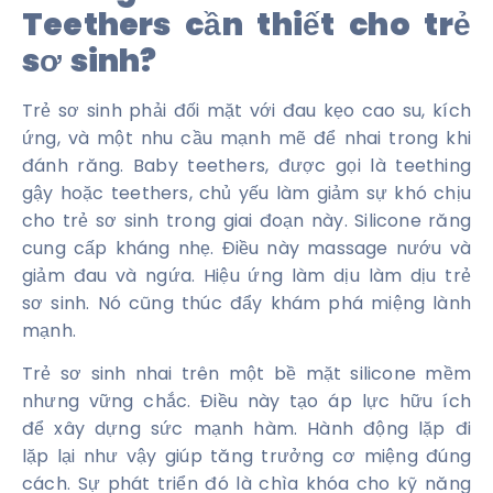
Teethers cần thiết cho trẻ
sơ sinh?
Trẻ sơ sinh phải đối mặt với đau kẹo cao su, kích
ứng, và một nhu cầu mạnh mẽ để nhai trong khi
đánh răng. Baby teethers, được gọi là teething
gậy hoặc teethers, chủ yếu làm giảm sự khó chịu
cho trẻ sơ sinh trong giai đoạn này. Silicone răng
cung cấp kháng nhẹ. Điều này massage nướu và
giảm đau và ngứa. Hiệu ứng làm dịu làm dịu trẻ
sơ sinh. Nó cũng thúc đẩy khám phá miệng lành
mạnh.
Trẻ sơ sinh nhai trên một bề mặt silicone mềm
nhưng vững chắc. Điều này tạo áp lực hữu ích
để xây dựng sức mạnh hàm. Hành động lặp đi
lặp lại như vậy giúp tăng trưởng cơ miệng đúng
cách. Sự phát triển đó là chìa khóa cho kỹ năng