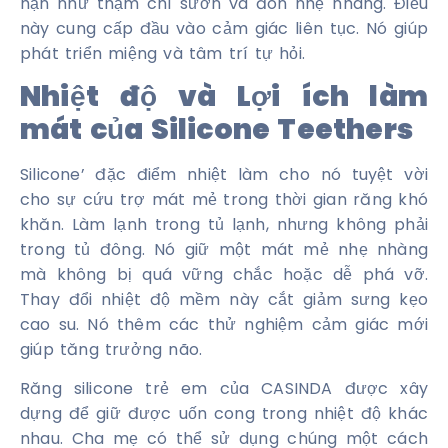
hạn như thậm chí sườn và đòn nhẹ nhàng. Điều
này cung cấp đầu vào cảm giác liên tục. Nó giúp
phát triển miệng và tâm trí tự hỏi.
Nhiệt độ và Lợi ích làm
mát của Silicone Teethers
Silicone’ đặc điểm nhiệt làm cho nó tuyệt vời
cho sự cứu trợ mát mẻ trong thời gian răng khó
khăn. Làm lạnh trong tủ lạnh, nhưng không phải
trong tủ đông. Nó giữ một mát mẻ nhẹ nhàng
mà không bị quá vững chắc hoặc dễ phá vỡ.
Thay đổi nhiệt độ mềm này cắt giảm sưng kẹo
cao su. Nó thêm các thử nghiệm cảm giác mới
giúp tăng trưởng não.
Răng silicone trẻ em của CASINDA được xây
dựng để giữ được uốn cong trong nhiệt độ khác
nhau. Cha mẹ có thể sử dụng chúng một cách