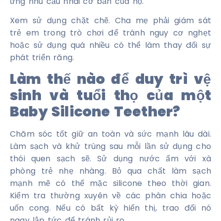
ứng nhu cầu nhai cơ bản của họ.
Xem sử dụng chặt chẽ. Cha mẹ phải giám sát
trẻ em trong trò chơi để tránh nguy cơ nghẹt
hoặc sử dụng quá nhiều có thể làm thay đổi sự
phát triển răng.
Làm thế nào để duy trì vệ
sinh và tuổi thọ của một
Baby Silicone Teether?
Chăm sóc tốt giữ an toàn và sức mạnh lâu dài.
Làm sạch và khử trùng sau mỗi lần sử dụng cho
thói quen sạch sẽ. Sử dụng nước ấm với xà
phòng trẻ nhẹ nhàng. Bỏ qua chất làm sạch
mạnh mẽ có thể mặc silicone theo thời gian.
Kiểm tra thường xuyên về các phân chia hoặc
uốn cong. Nếu có bất kỳ hiển thị, trao đổi nó
ngay lập tức để tránh rủi ro.