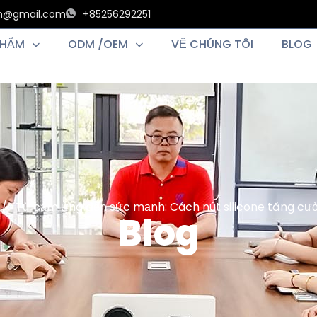
an@gmail.com
+85256292251
PHẨM
ODM /OEM
VỀ CHÚNG TÔI
BLOG
/ Từ cảm ứng đến sức mạnh: Cách nút silicone tăng cườ
Blog