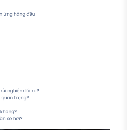
ảm ứng hàng đầu
rải nghiệm lái xe?
e quan trọng?
t không?
àn xe hơi?