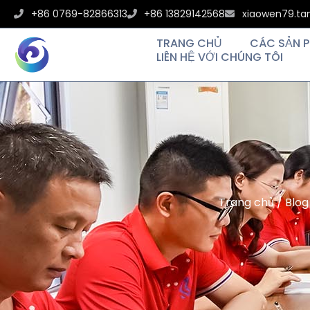
+86 0769-82866313
+86 13829142568
xiaowen79.t
TRANG CHỦ
CÁC SẢN 
LIÊN HỆ VỚI CHÚNG TÔI
Trang chủ
/
Blog