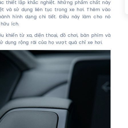
c thiết lập khắc nghiệt. Những phẩm chất này
iệt và sử dụng liên tục trong xe hơi. Thêm vào
hành hình dạng chi tiết. Điều này làm cho nó
hữu ích.
u khiển từ xa, điện thoại, đồ chơi, bàn phím và
sử dụng rộng rãi của họ vượt quá chỉ xe hơi.