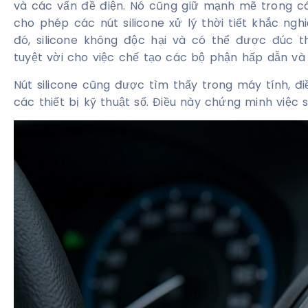
và các vấn đề điện. Nó cũng giữ mạnh mẽ trong cá
cho phép các nút silicone xử lý thời tiết khắc ngh
đó, silicone không độc hại và có thể được đúc t
tuyệt vời cho việc chế tạo các bộ phận hấp dẫn và 
Nút silicone cũng được tìm thấy trong máy tính, điề
các thiết bị kỹ thuật số. Điều này chứng minh việc 