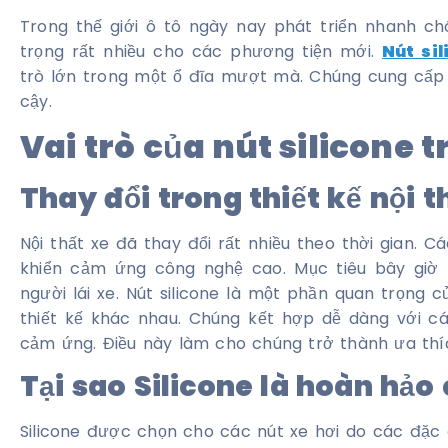
Trong thế giới ô tô ngày nay phát triển nhanh c
trọng rất nhiều cho các phương tiện mới.
Nút sil
trò lớn trong một ổ đĩa mượt mà. Chúng cung cấp 
cậy.
Vai trò của nút silicone t
Thay đổi trong thiết kế nội t
Nội thất xe đã thay đổi rất nhiều theo thời gian.
khiển cảm ứng công nghệ cao. Mục tiêu bây giờ l
người lái xe. Nút silicone là một phần quan trọng 
thiết kế khác nhau. Chúng kết hợp dễ dàng với c
cảm ứng. Điều này làm cho chúng trở thành ưa thíc
Tại sao Silicone là hoàn hảo
Silicone được chọn cho các nút xe hơi do các đặc 