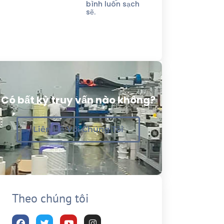
bình luôn sạch
sẽ.
Có bất kỳ truy vấn nào không?
Liên Hệ Với Chúng Tôi
Theo chúng tôi