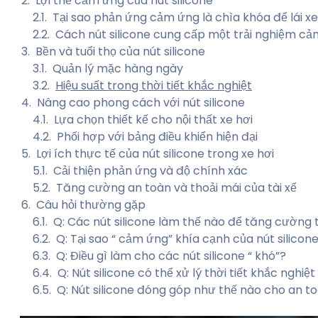
Lợi thế cảm ứng của nút silicone
Tại sao phản ứng cảm ứng là chìa khóa để lái xe
Cách nút silicone cung cấp một trải nghiệm c
Bền và tuổi thọ của nút silicone
Quản lý mặc hàng ngày
Hiệu suất trong thời tiết khắc nghiệt
Nâng cao phong cách với nút silicone
Lựa chọn thiết kế cho nội thất xe hơi
Phối hợp với bảng điều khiển hiện đại
Lợi ích thực tế của nút silicone trong xe hơi
Cải thiện phản ứng và độ chính xác
Tăng cường an toàn và thoải mái của tài xế
Câu hỏi thường gặp
Q: Các nút silicone làm thế nào để tăng cường t
Q: Tại sao “ cảm ứng” khía cạnh của nút silicon
Q: Điều gì làm cho các nút silicone “ khó”?
Q: Nút silicone có thể xử lý thời tiết khắc nghiệ
Q: Nút silicone đóng góp như thế nào cho an to