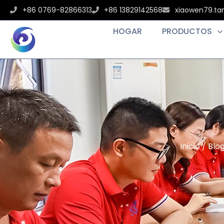
+86 0769-82866313
+86 13829142568
xiaowen79.t
HOGAR
PRODUCTOS
Inicio
/
Blo