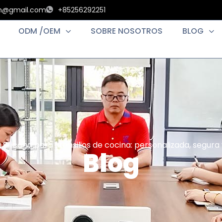
an@gmail.com
+85256292251
ODM /OEM
SOBRE NOSOTROS
BLOG
g
Silicona para utensilios de cocina: personalizada, segura
Blog