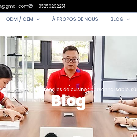
an@gmail.com
+85256292251
ODM / OEM
À PROPOS DE NOUS
BLOG
log
Silicone pour ustensiles de cuisine : personnalisable, sû
Blog