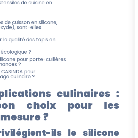
tensiles de cuisine en
s de cuisson en silicone,
xyde), sont-elles
la qualité des tapis en
l écologique ?
silicone pour porte-cuillères
rmances ?
ir CASINDA pour
age culinaire ?
lications culinaires :
bon choix pour les
r mesure ?
vilégient-ils le silicone