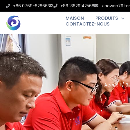
+86 0769-82866313
+86 13829142568
xiaowen79.t
MAISON
PRODUITS
CONTACTEZ-NOUS
Accueil
/
B