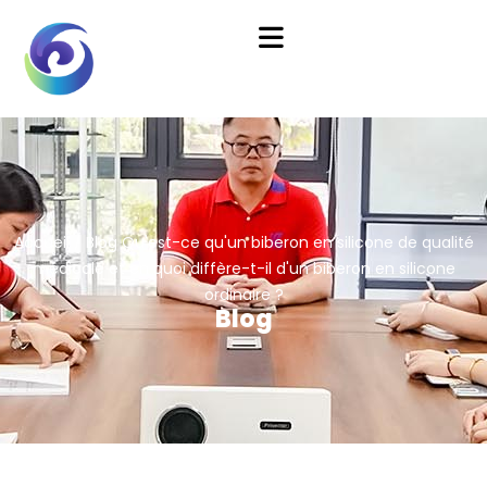
Accueil
/
Blog
Qu'est-ce qu'un biberon en silicone de qualité
médicale et en quoi diffère-t-il d'un biberon en silicone
ordinaire ?
Blog