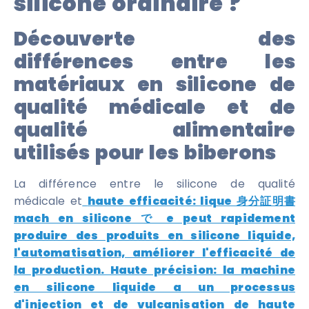
silicone ordinaire ?
Découverte des
différences entre les
matériaux en silicone de
qualité médicale et de
qualité alimentaire
utilisés pour les biberons
La différence entre le silicone de qualité
médicale et
haute efficacité: lique 身分証明書
mach en silicone で e peut rapidement
produire des produits en silicone liquide,
l'automatisation, améliorer l'efficacité de
la production. Haute précision: la machine
en silicone liquide a un processus
d'injection et de vulcanisation de haute